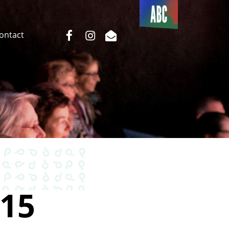
Du côté
de l’ABC
facebook
instagram
email
Contact
15