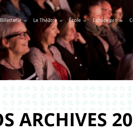
Billetterie
Le Théâtre
École
Espace pro
S ARCHIVES 20