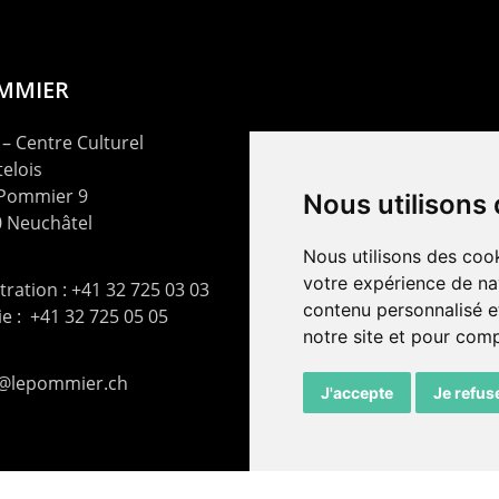
OMMIER
– Centre Culturel
elois
 Pommier 9
Nous utilisons
 Neuchâtel
Nous utilisons des cook
votre expérience de na
ration : +41 32 725 03 03
contenu personnalisé et
rie : +41 32 725 05 05
notre site et pour com
t@lepommier.ch
J'accepte
Je refus