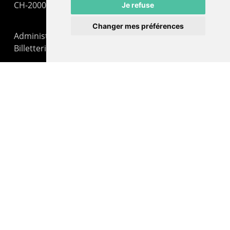
CH-2000 Neuchâtel
Je refuse
Changer mes préférences
Administration : +41 32 725 03 03
Billetterie : +41 32 725 05 05
contact@lepommier.ch
LIENS AMIS
Centre de culture ABC
ADN – Association Danse Neuchâtel
© 2026 Le Pommier.