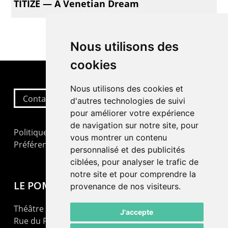
TITIZÉ — A Venetian Dream
Nous utilisons des
cookies
Nous utilisons des cookies et
Contactez-nous
d'autres technologies de suivi
pour améliorer votre expérience
de navigation sur notre site, pour
Politique de confidentialité
vous montrer un contenu
Préférences cookies
personnalisé et des publicités
ciblées, pour analyser le trafic de
notre site et pour comprendre la
LE POMMIER
provenance de nos visiteurs.
Théâtre – Centre Culturel Neuchâtelois
J'accepte
Rue du Pommier 9