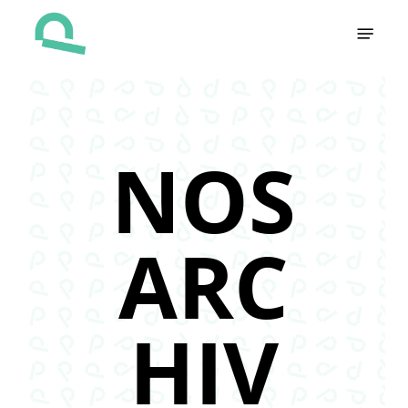
Skip
Menu
to
main
content
NOS
ARC
HIV