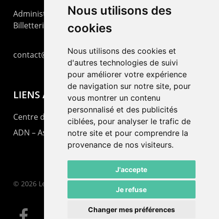
Nous utilisons des
Administration : +41 32 725 03 03
Billetterie : +41 32 725 05 05
cookies
Nous utilisons des cookies et
contact@lepommier.ch
d'autres technologies de suivi
pour améliorer votre expérience
de navigation sur notre site, pour
LIENS AMIS
vous montrer un contenu
personnalisé et des publicités
Centre de culture ABC
ciblées, pour analyser le trafic de
ADN – Association Danse Neuchâtel
notre site et pour comprendre la
provenance de nos visiteurs.
J'accepte
© 2026 Le Pommier.
Je refuse
Changer mes préférences
facebook
instagram
email