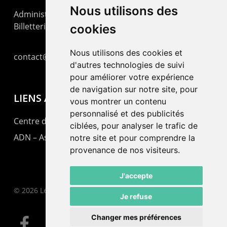
Nous utilisons des
Administration : +41 32 725 03 03
Billetterie : +41 32 725 05 05
cookies
Nous utilisons des cookies et
contact@lepommier.ch
d'autres technologies de suivi
pour améliorer votre expérience
de navigation sur notre site, pour
LIENS AMIS
vous montrer un contenu
personnalisé et des publicités
Centre de culture ABC
ciblées, pour analyser le trafic de
ADN – Association Danse Neuchâtel
notre site et pour comprendre la
provenance de nos visiteurs.
J'accepte
© 2026 Le Pommier.
Je refuse
Changer mes préférences
facebook
instagram
email