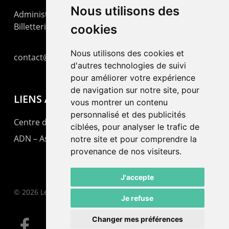
Nous utilisons des
Administration : +41 32 725 03 03
Billetterie : +41 32 725 05 05
cookies
Nous utilisons des cookies et
contact@lepommier.ch
d'autres technologies de suivi
pour améliorer votre expérience
de navigation sur notre site, pour
LIENS AMIS
vous montrer un contenu
personnalisé et des publicités
Centre de culture ABC
ciblées, pour analyser le trafic de
ADN – Association Danse Neuchâtel
notre site et pour comprendre la
provenance de nos visiteurs.
J'accepte
© 2026 Le Pommier.
Je refuse
Changer mes préférences
facebook
instagram
email