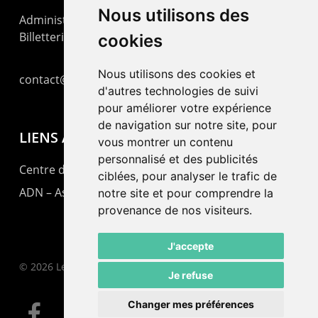
Nous utilisons des
Administration : +41 32 725 03 03
Billetterie : +41 32 725 05 05
cookies
Nous utilisons des cookies et
contact@lepommier.ch
d'autres technologies de suivi
pour améliorer votre expérience
de navigation sur notre site, pour
LIENS AMIS
vous montrer un contenu
personnalisé et des publicités
Centre de culture ABC
ciblées, pour analyser le trafic de
ADN – Association Danse Neuchâtel
notre site et pour comprendre la
provenance de nos visiteurs.
J'accepte
© 2026 Le Pommier.
Je refuse
Changer mes préférences
facebook
instagram
email