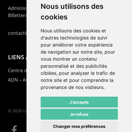
Nous utilisons des
Administration : +41 32 725 03 03
Billetterie : +41 32 725 05 05
cookies
Nous utilisons des cookies et
contact@lepommier.ch
d'autres technologies de suivi
pour améliorer votre expérience
de navigation sur notre site, pour
LIENS AMIS
vous montrer un contenu
personnalisé et des publicités
Centre de culture ABC
ciblées, pour analyser le trafic de
ADN – Association Danse Neuchâtel
notre site et pour comprendre la
provenance de nos visiteurs.
J'accepte
© 2026 Le Pommier.
Je refuse
Changer mes préférences
facebook
instagram
email