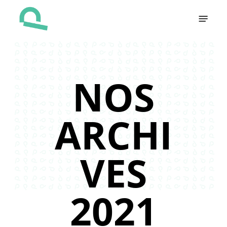
Skip
Menu
to
main
content
NOS
ARCHI
VES
2021