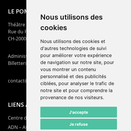
LE POMMIER
Nous utilisons des
Théâtre – Centre Culturel Neuchâtelois
cookies
Rue du Pommier 9
CH-2000 Neuchâtel
Nous utilisons des cookies et
d'autres technologies de suivi
pour améliorer votre expérience
Administration : +41 32 725 03 03
de navigation sur notre site, pour
Billetterie : +41 32 725 05 05
vous montrer un contenu
personnalisé et des publicités
contact@lepommier.ch
ciblées, pour analyser le trafic de
notre site et pour comprendre la
provenance de nos visiteurs.
LIENS AMIS
J'accepte
Centre de culture ABC
Je refuse
ADN – Association Danse Neuchâtel