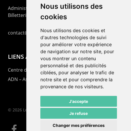
Nous utilisons des
Administration : +41 32 725 03 03
Billetterie : +41 32 725 05 05
cookies
Nous utilisons des cookies et
contact@lepommier.ch
d'autres technologies de suivi
pour améliorer votre expérience
de navigation sur notre site, pour
LIENS AMIS
vous montrer un contenu
personnalisé et des publicités
Centre de culture ABC
ciblées, pour analyser le trafic de
ADN – Association Danse Neuchâtel
notre site et pour comprendre la
provenance de nos visiteurs.
J'accepte
© 2026 Le Pommier.
Je refuse
Changer mes préférences
facebook
instagram
email