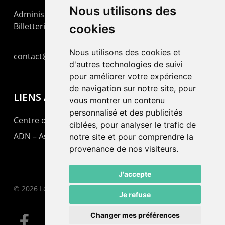
Nous utilisons des
Administration : +41 32 725 03 03
Billetterie : +41 32 725 05 05
cookies
Nous utilisons des cookies et
contact@lepommier.ch
d'autres technologies de suivi
pour améliorer votre expérience
de navigation sur notre site, pour
LIENS AMIS
vous montrer un contenu
personnalisé et des publicités
Centre de culture ABC
ciblées, pour analyser le trafic de
ADN – Association Danse Neuchâtel
notre site et pour comprendre la
provenance de nos visiteurs.
J'accepte
© 2026 Le Pommier.
Je refuse
Changer mes préférences
facebook
instagram
email