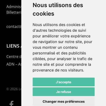
Nous utilisons des
Administration : +41 32 725 03 03
Billetterie : +41 32 725 05 05
cookies
Nous utilisons des cookies et
contact@lepommier.ch
d'autres technologies de suivi
pour améliorer votre expérience
de navigation sur notre site, pour
LIENS AMIS
vous montrer un contenu
personnalisé et des publicités
Centre de culture ABC
ciblées, pour analyser le trafic de
ADN – Association Danse Neuchâtel
notre site et pour comprendre la
provenance de nos visiteurs.
J'accepte
© 2026 Le Pommier.
Je refuse
Changer mes préférences
facebook
instagram
email