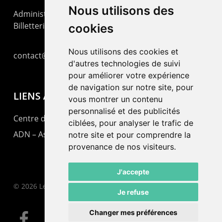
Nous utilisons des
Administration : +41 32 725 03 03
Billetterie : +41 32 725 05 05
cookies
Nous utilisons des cookies et
contact@lepommier.ch
d'autres technologies de suivi
pour améliorer votre expérience
de navigation sur notre site, pour
LIENS AMIS
vous montrer un contenu
personnalisé et des publicités
Centre de culture ABC
ciblées, pour analyser le trafic de
ADN – Association Danse Neuchâtel
notre site et pour comprendre la
provenance de nos visiteurs.
J'accepte
© 2026 Le Pommier.
Je refuse
Changer mes préférences
facebook
instagram
email