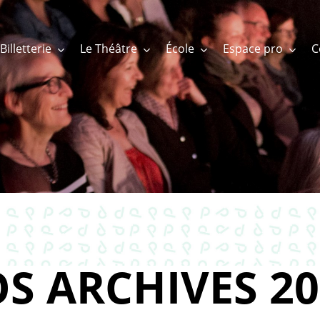
Billetterie
Le Théâtre
École
Espace pro
S ARCHIVES 20