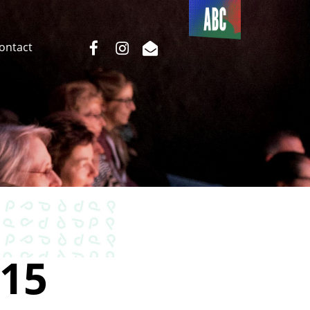
Du côté
de l’ABC
facebook
instagram
email
Contact
15