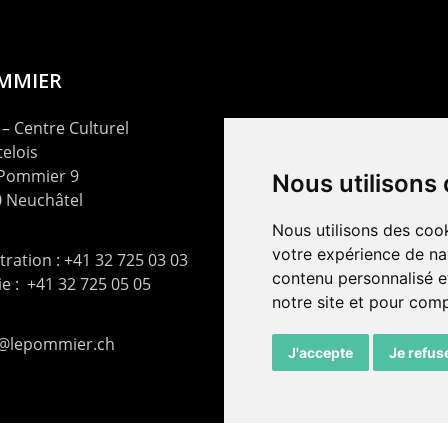
OMMIER
– Centre Culturel
elois
 Pommier 9
Nous utilisons
 Neuchâtel
Nous utilisons des cook
votre expérience de na
ration : +41 32 725 03 03
contenu personnalisé et
rie : +41 32 725 05 05
notre site et pour com
t@lepommier.ch
J'accepte
Je refus