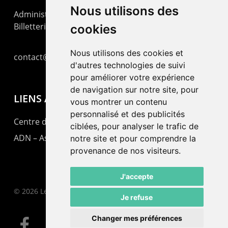
Nous utilisons des
Administration : +41 32 725 03 03
Billetterie : +41 32 725 05 05
cookies
Nous utilisons des cookies et
contact@lepommier.ch
d'autres technologies de suivi
pour améliorer votre expérience
de navigation sur notre site, pour
LIENS AMIS
vous montrer un contenu
personnalisé et des publicités
Centre de culture ABC
ciblées, pour analyser le trafic de
ADN – Association Danse Neuchâtel
notre site et pour comprendre la
provenance de nos visiteurs.
J'accepte
© 2026 Le Pommier.
Je refuse
Changer mes préférences
facebook
instagram
email