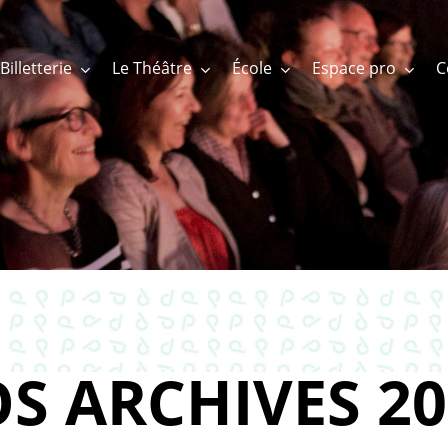
Billetterie
Le Théâtre
École
Espace pro
S ARCHIVES 20