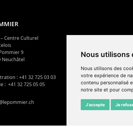
OMMIER
– Centre Culturel
elois
 Pommier 9
Nous utilisons
 Neuchâtel
Nous utilisons des cook
votre expérience de na
ration : +41 32 725 03 03
contenu personnalisé et
rie : +41 32 725 05 05
notre site et pour com
t@lepommier.ch
J'accepte
Je refus