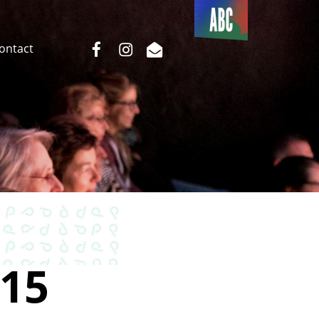
Du côté
de l’ABC
facebook
instagram
email
Contact
15