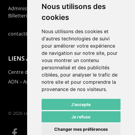
Nous utilisons des
Administration : +41 32 725 03 03
Billetterie : +41 32 725 05 05
cookies
Nous utilisons des cookies et
contact@lepommier.ch
d'autres technologies de suivi
pour améliorer votre expérience
de navigation sur notre site, pour
LIENS AMIS
vous montrer un contenu
personnalisé et des publicités
Centre de culture ABC
ciblées, pour analyser le trafic de
ADN – Association Danse Neuchâtel
notre site et pour comprendre la
provenance de nos visiteurs.
J'accepte
© 2026 Le Pommier.
Je refuse
Changer mes préférences
facebook
instagram
email