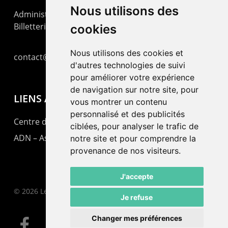
Nous utilisons des
Administration : +41 32 725 03 03
Billetterie : +41 32 725 05 05
cookies
Nous utilisons des cookies et
contact@lepommier.ch
d'autres technologies de suivi
pour améliorer votre expérience
de navigation sur notre site, pour
LIENS AMIS
vous montrer un contenu
personnalisé et des publicités
Centre de culture ABC
ciblées, pour analyser le trafic de
ADN – Association Danse Neuchâtel
notre site et pour comprendre la
provenance de nos visiteurs.
J'accepte
© 2026 Le Pommier.
Je refuse
Changer mes préférences
facebook
instagram
email