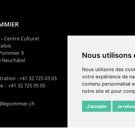
OMMIER
– Centre Culturel
elois
 Pommier 9
Nous utilisons
 Neuchâtel
Nous utilisons des cook
votre expérience de na
ration : +41 32 725 03 03
contenu personnalisé et
rie : +41 32 725 05 05
notre site et pour com
t@lepommier.ch
J'accepte
Je refus