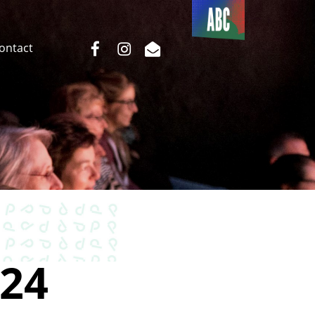
Du côté
de l’ABC
facebook
instagram
email
Contact
24