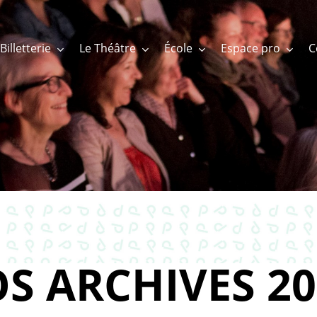
Billetterie
Le Théâtre
École
Espace pro
S ARCHIVES 20