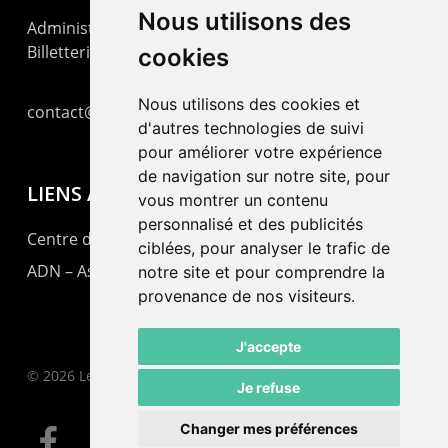
Nous utilisons des
Administration : +41 32 725 03 03
Billetterie : +41 32 725 05 05
cookies
Nous utilisons des cookies et
contact@lepommier.ch
d'autres technologies de suivi
pour améliorer votre expérience
de navigation sur notre site, pour
LIENS AMIS
vous montrer un contenu
personnalisé et des publicités
Centre de culture ABC
ciblées, pour analyser le trafic de
ADN – Association Danse Neuchâtel
notre site et pour comprendre la
provenance de nos visiteurs.
J'accepte
© 2026 Le Pommier.
Je refuse
Changer mes préférences
facebook
instagram
email