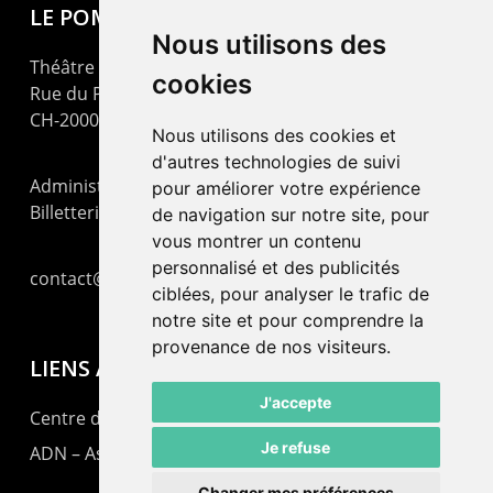
LE POMMIER
Nous utilisons des
Théâtre – Centre Culturel Neuchâtelois
cookies
Rue du Pommier 9
CH-2000 Neuchâtel
Nous utilisons des cookies et
d'autres technologies de suivi
Administration : +41 32 725 03 03
pour améliorer votre expérience
Billetterie : +41 32 725 05 05
de navigation sur notre site, pour
vous montrer un contenu
personnalisé et des publicités
contact@lepommier.ch
ciblées, pour analyser le trafic de
notre site et pour comprendre la
provenance de nos visiteurs.
LIENS AMIS
J'accepte
Centre de culture ABC
Je refuse
ADN – Association Danse Neuchâtel
Changer mes préférences