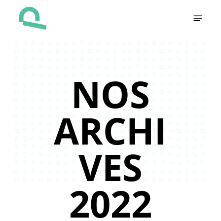
Skip
Menu
to
main
content
NOS
ARCHI
VES
2022