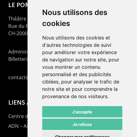
LE POMMIER
Nous utilisons des
Théâtre – Centre Culturel Neuchâtelois
cookies
Rue du Pommier 9
CH-2000 Neuchâtel
Nous utilisons des cookies et
d'autres technologies de suivi
Administration : +41 32 725 03 03
pour améliorer votre expérience
Billetterie : +41 32 725 05 05
de navigation sur notre site, pour
vous montrer un contenu
personnalisé et des publicités
contact@lepommier.ch
ciblées, pour analyser le trafic de
notre site et pour comprendre la
provenance de nos visiteurs.
LIENS AMIS
J'accepte
Centre de culture ABC
Je refuse
ADN – Association Danse Neuchâtel
Changer mes préférences