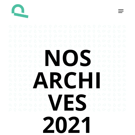
Skip
Menu
to
main
content
NOS
ARCHI
VES
2021