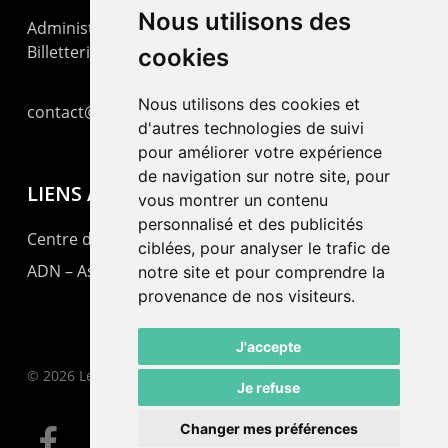
Nous utilisons des
Administration : +41 32 725 03 03
Billetterie : +41 32 725 05 05
cookies
Nous utilisons des cookies et
contact@lepommier.ch
d'autres technologies de suivi
pour améliorer votre expérience
de navigation sur notre site, pour
LIENS AMIS
vous montrer un contenu
personnalisé et des publicités
Centre de culture ABC
ciblées, pour analyser le trafic de
ADN – Association Danse Neuchâtel
notre site et pour comprendre la
provenance de nos visiteurs.
J'accepte
© 2026 Le Pommier.
Je refuse
Changer mes préférences
facebook
instagram
email