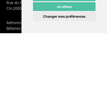
Rue du Pommier 9
Je refuse
CH-2000 Neuchâtel
Changer mes préférences
Administration : +41 32 725 03 03
Billetterie : +41 32 725 05 05
contact@lepommier.ch
LIENS AMIS
Centre de culture ABC
ADN – Association Danse Neuchâtel
© 2026 Le Pommier.