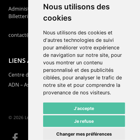
Nous utilisons des
Administration : +41 32 725 03 03
Billetterie : +41 32 725 05 05
cookies
Nous utilisons des cookies et
contact@lepommier.ch
d'autres technologies de suivi
pour améliorer votre expérience
de navigation sur notre site, pour
LIENS AMIS
vous montrer un contenu
personnalisé et des publicités
Centre de culture ABC
ciblées, pour analyser le trafic de
ADN – Association Danse Neuchâtel
notre site et pour comprendre la
provenance de nos visiteurs.
J'accepte
© 2026 Le Pommier.
Je refuse
Changer mes préférences
facebook
instagram
email