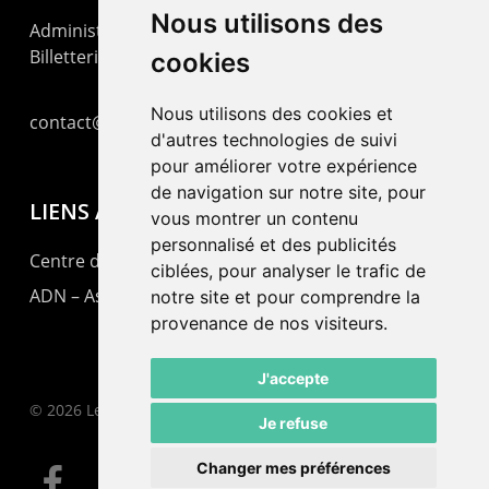
Nous utilisons des
Administration : +41 32 725 03 03
Billetterie : +41 32 725 05 05
cookies
Nous utilisons des cookies et
contact@lepommier.ch
d'autres technologies de suivi
pour améliorer votre expérience
de navigation sur notre site, pour
LIENS AMIS
vous montrer un contenu
personnalisé et des publicités
Centre de culture ABC
ciblées, pour analyser le trafic de
ADN – Association Danse Neuchâtel
notre site et pour comprendre la
provenance de nos visiteurs.
J'accepte
© 2026 Le Pommier.
Je refuse
Changer mes préférences
facebook
instagram
email