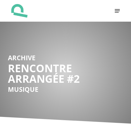
Skip
Menu
to
main
content
ARCHIVE
RENCONTRE
ARRANGÉE #2
MUSIQUE