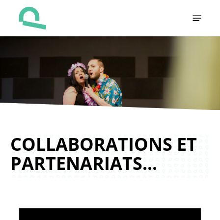
Skip
Menu
to
main
content
COLLABORATIONS ET
PARTENARIATS...