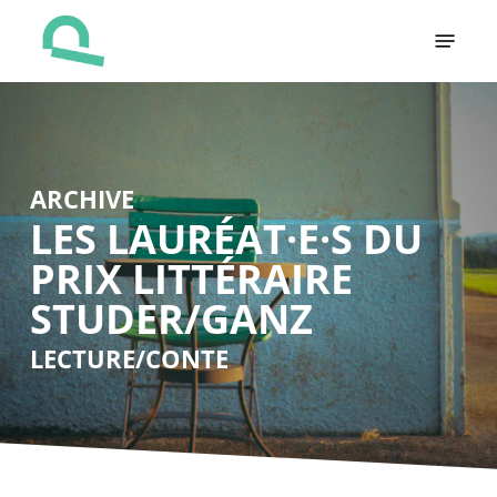
Skip
Menu
to
main
content
ARCHIVE
LES LAURÉAT·E·S DU
PRIX LITTÉRAIRE
STUDER/GANZ
LECTURE/CONTE