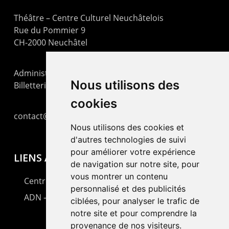
Théâtre – Centre Culturel Neuchâtelois
Rue du Pommier 9
CH-2000 Neuchâtel
Administration : +41 32 725 03 03
Nous utilisons des
Billetterie : +41 32 725 05 05
cookies
contact@lepommier.ch
Nous utilisons des cookies et
d'autres technologies de suivi
pour améliorer votre expérience
LIENS AMIS
de navigation sur notre site, pour
vous montrer un contenu
Centre de culture ABC
personnalisé et des publicités
ADN – Association Danse Neuchâtel
ciblées, pour analyser le trafic de
notre site et pour comprendre la
provenance de nos visiteurs.