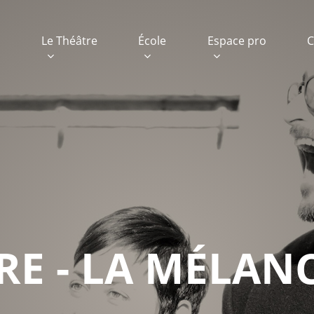
e
Le Théâtre
École
Espace pro
C
RE - LA MÉLAN