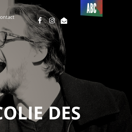
Du côté
de l’ABC
ontact
facebook
instagram
email
COLIE DES