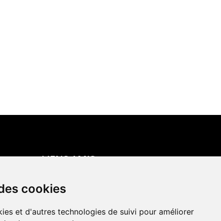
LIENS AMIS
Centre de culture ABC
 des cookies
ADN – Association Danse
Neuchâtel
ies et d'autres technologies de suivi pour améliorer