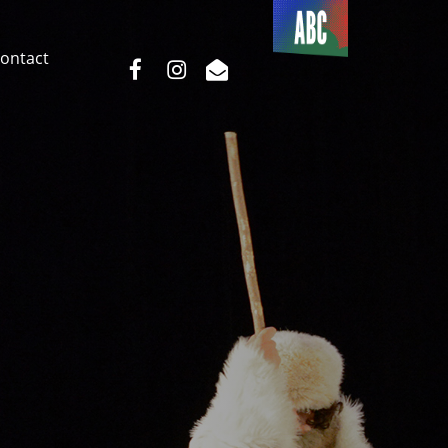
Du côté
de l’ABC
ontact
facebook
instagram
email