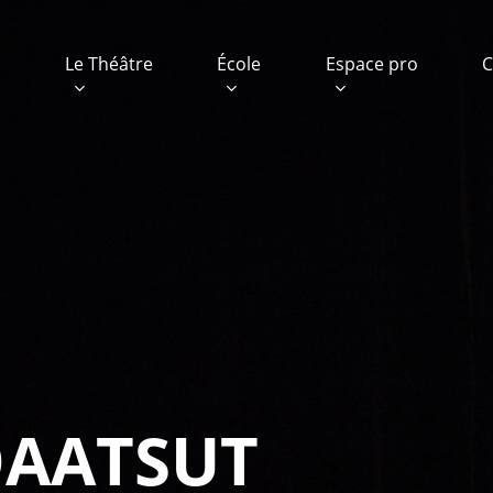
e
Le Théâtre
École
Espace pro
C
QAATSUT