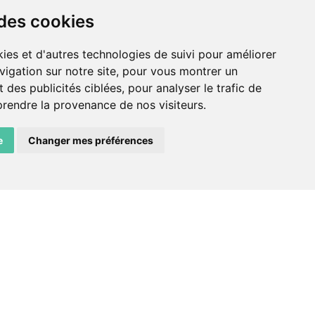
Centre de culture ABC
 des cookies
ADN – Association Danse
ies et d'autres technologies de suivi pour améliorer
Neuchâtel
vigation sur notre site, pour vous montrer un
 des publicités ciblées, pour analyser le trafic de
prendre la provenance de nos visiteurs.
e
Changer mes préférences
facebook
instagram
email