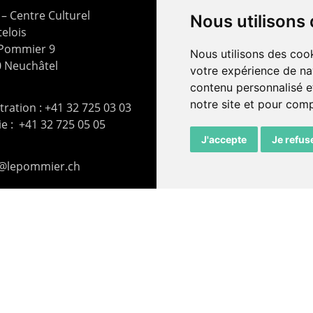
– Centre Culturel
Nous utilisons
elois
 Pommier 9
Nous utilisons des cook
 Neuchâtel
votre expérience de na
contenu personnalisé et
notre site et pour com
ration : +41 32 725 03 03
rie : +41 32 725 05 05
J'accepte
Je refus
t@lepommier.ch