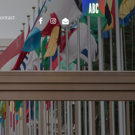
Du côté
de l’ABC
ontact
facebook
instagram
email