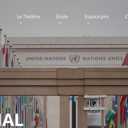
e
Le Théâtre
École
Espace pro
C
IAL