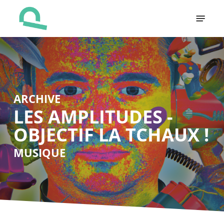
Skip
Menu
to
main
content
ARCHIVE
LES AMPLITUDES -
OBJECTIF LA TCHAUX !
MUSIQUE