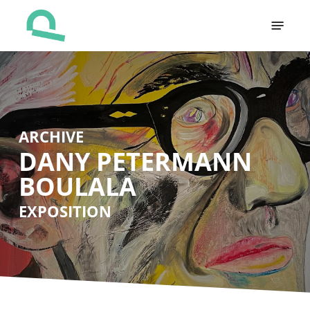
Skip
Menu
to
main
content
ARCHIVE
DANY PETERMANN
BOULALA
EXPOSITION