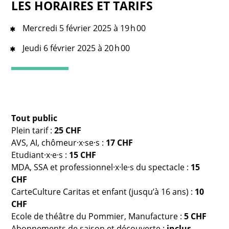
LES HORAIRES ET TARIFS
Mercredi 5 février 2025 à 19 h 00
Jeudi 6 février 2025 à 20 h 00
Tout public
Plein tarif :
25 CHF
AVS, AI, chômeur·x·se·s :
17 CHF
Etudiant·x·e·s :
15 CHF
MDA, SSA et professionnel·x·le·s du spectacle :
15
CHF
CarteCulture Caritas et enfant (jusqu’à 16 ans) :
10
CHF
Ecole de théâtre du Pommier, Manufacture :
5 CHF
Abonnements de saison et découverte :
inclus