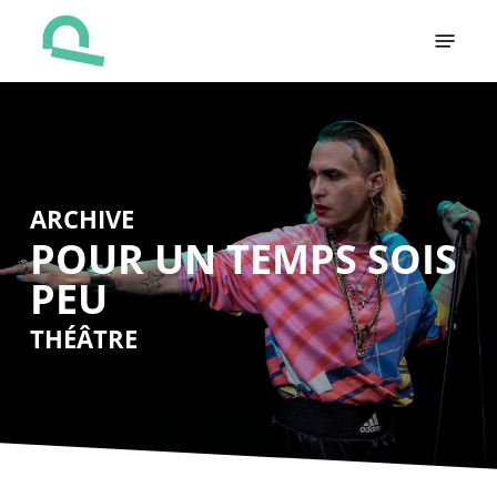
Skip
Menu
to
main
content
ARCHIVE
POUR UN TEMPS SOIS
PEU
THÉÂTRE