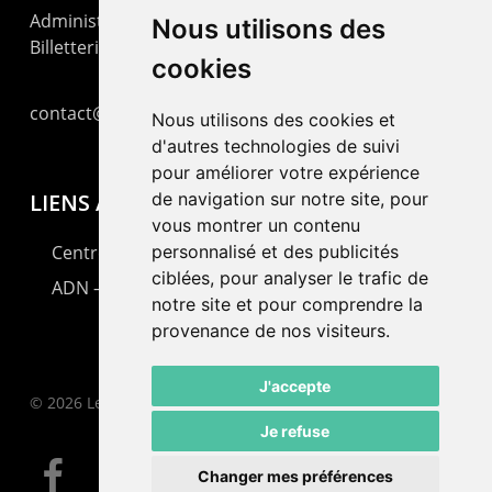
Administration : +41 32 725 03 03
Nous utilisons des
Billetterie : +41 32 725 05 05
cookies
contact@lepommier.ch
Nous utilisons des cookies et
d'autres technologies de suivi
pour améliorer votre expérience
LIENS AMIS
de navigation sur notre site, pour
vous montrer un contenu
Centre de culture ABC
personnalisé et des publicités
ciblées, pour analyser le trafic de
ADN – Association Danse Neuchâtel
notre site et pour comprendre la
provenance de nos visiteurs.
J'accepte
© 2026 Le Pommier.
Je refuse
facebook
instagram
email
Changer mes préférences