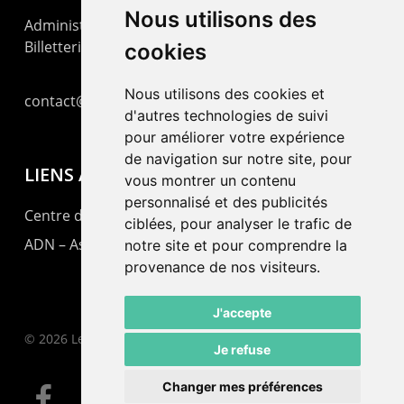
Nous utilisons des
Administration : +41 32 725 03 03
Billetterie : +41 32 725 05 05
cookies
Nous utilisons des cookies et
contact@lepommier.ch
d'autres technologies de suivi
pour améliorer votre expérience
de navigation sur notre site, pour
LIENS AMIS
vous montrer un contenu
personnalisé et des publicités
Centre de culture ABC
ciblées, pour analyser le trafic de
ADN – Association Danse Neuchâtel
notre site et pour comprendre la
provenance de nos visiteurs.
J'accepte
© 2026 Le Pommier.
Je refuse
Changer mes préférences
facebook
instagram
email