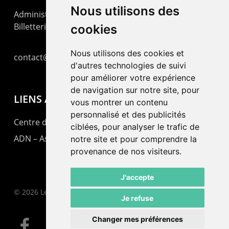
Nous utilisons des
Administration : +41 32 725 03 03
Billetterie : +41 32 725 05 05
cookies
Nous utilisons des cookies et
contact@lepommier.ch
d'autres technologies de suivi
pour améliorer votre expérience
de navigation sur notre site, pour
LIENS AMIS
vous montrer un contenu
personnalisé et des publicités
Centre de culture ABC
ciblées, pour analyser le trafic de
ADN – Association Danse Neuchâtel
notre site et pour comprendre la
provenance de nos visiteurs.
J'accepte
© 2026 Le Pommier.
Je refuse
Changer mes préférences
facebook
instagram
email