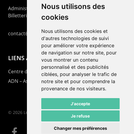
Nous utilisons des
Administration : +41 32 725 03 03
Billetterie : +41 32 725 05 05
cookies
Nous utilisons des cookies et
contact@lepommier.ch
d'autres technologies de suivi
pour améliorer votre expérience
de navigation sur notre site, pour
LIENS AMIS
vous montrer un contenu
personnalisé et des publicités
Centre de culture ABC
ciblées, pour analyser le trafic de
ADN – Association Danse Neuchâtel
notre site et pour comprendre la
provenance de nos visiteurs.
J'accepte
© 2026 Le Pommier.
Je refuse
Changer mes préférences
facebook
instagram
email