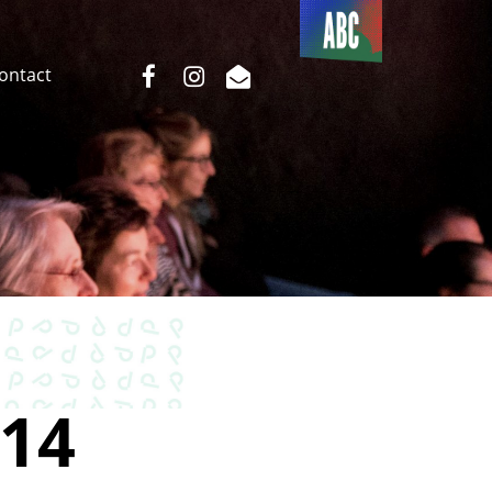
Du côté
de l’ABC
facebook
instagram
email
Contact
14