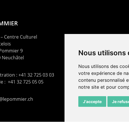
OMMIER
– Centre Culturel
elois
 Pommier 9
Nous utilisons
 Neuchâtel
Nous utilisons des cook
votre expérience de na
ration : +41 32 725 03 03
contenu personnalisé et
rie : +41 32 725 05 05
notre site et pour com
t@lepommier.ch
J'accepte
Je refus