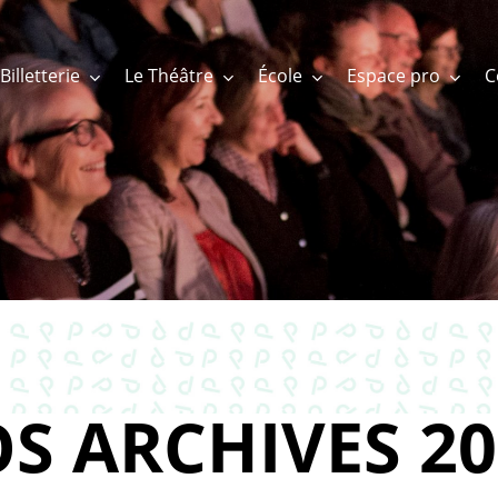
Billetterie
Le Théâtre
École
Espace pro
S ARCHIVES 20