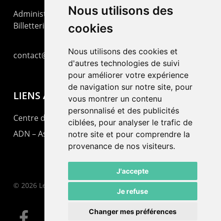
Nous utilisons des
Administration : +41 32 725 03 03
Billetterie : +41 32 725 05 05
cookies
Nous utilisons des cookies et
contact@lepommier.ch
d'autres technologies de suivi
pour améliorer votre expérience
de navigation sur notre site, pour
LIENS AMIS
vous montrer un contenu
personnalisé et des publicités
Centre de culture ABC
ciblées, pour analyser le trafic de
ADN – Association Danse Neuchâtel
notre site et pour comprendre la
provenance de nos visiteurs.
J'accepte
© 2026 Le Pommier.
Je refuse
Changer mes préférences
facebook
instagram
email