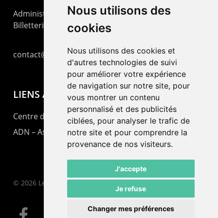
Nous utilisons des
Administration : +41 32 725 03 03
Billetterie : +41 32 725 05 05
cookies
Nous utilisons des cookies et
contact@lepommier.ch
d'autres technologies de suivi
pour améliorer votre expérience
de navigation sur notre site, pour
LIENS AMIS
vous montrer un contenu
personnalisé et des publicités
Centre de culture ABC
ciblées, pour analyser le trafic de
ADN – Association Danse Neuchâtel
notre site et pour comprendre la
provenance de nos visiteurs.
J'accepte
© 2026 Le Pommier.
Je refuse
Changer mes préférences
facebook
instagram
email