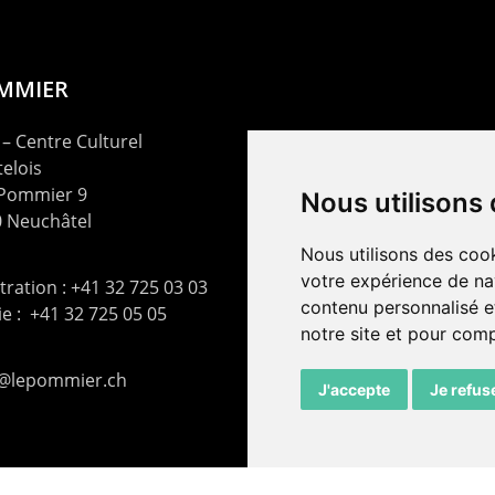
OMMIER
– Centre Culturel
elois
 Pommier 9
Nous utilisons
 Neuchâtel
Nous utilisons des cook
votre expérience de na
ration : +41 32 725 03 03
contenu personnalisé et
rie : +41 32 725 05 05
notre site et pour com
t@lepommier.ch
J'accepte
Je refus