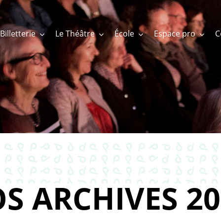
Billetterie
Le Théâtre
École
Espace pro
S ARCHIVES 20