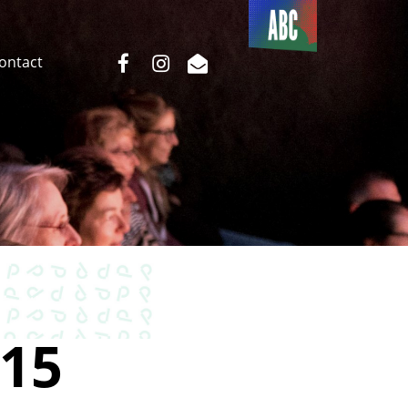
Du côté
de l’ABC
facebook
instagram
email
Contact
15