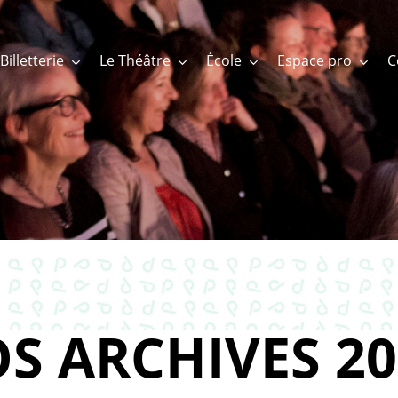
Billetterie
Le Théâtre
École
Espace pro
S ARCHIVES 20