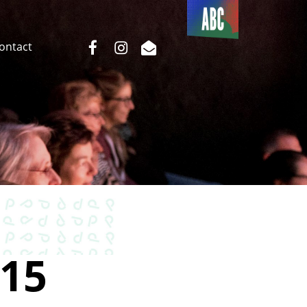
Du côté
de l’ABC
facebook
instagram
email
Contact
15