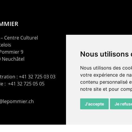
OMMIER
– Centre Culturel
elois
 Pommier 9
Nous utilisons
 Neuchâtel
Nous utilisons des cook
votre expérience de na
ration : +41 32 725 03 03
contenu personnalisé et
rie : +41 32 725 05 05
notre site et pour com
t@lepommier.ch
J'accepte
Je refus