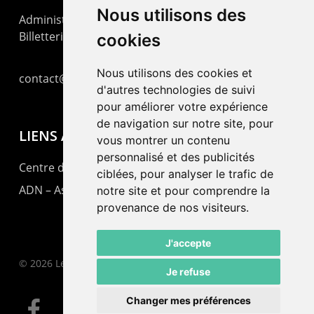
Nous utilisons des
Administration : +41 32 725 03 03
Billetterie : +41 32 725 05 05
cookies
Nous utilisons des cookies et
contact@lepommier.ch
d'autres technologies de suivi
pour améliorer votre expérience
de navigation sur notre site, pour
LIENS AMIS
vous montrer un contenu
personnalisé et des publicités
Centre de culture ABC
ciblées, pour analyser le trafic de
ADN – Association Danse Neuchâtel
notre site et pour comprendre la
provenance de nos visiteurs.
J'accepte
© 2026 Le Pommier.
Je refuse
Changer mes préférences
facebook
instagram
email