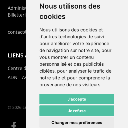
Nous utilisons des
Administration : +41 32 725 03 03
Billetterie : +41 32 725 05 05
cookies
Nous utilisons des cookies et
contact@lepommier.ch
d'autres technologies de suivi
pour améliorer votre expérience
de navigation sur notre site, pour
LIENS AMIS
vous montrer un contenu
personnalisé et des publicités
Centre de culture ABC
ciblées, pour analyser le trafic de
ADN – Association Danse Neuchâtel
notre site et pour comprendre la
provenance de nos visiteurs.
J'accepte
© 2026 Le Pommier.
Je refuse
Changer mes préférences
facebook
instagram
email