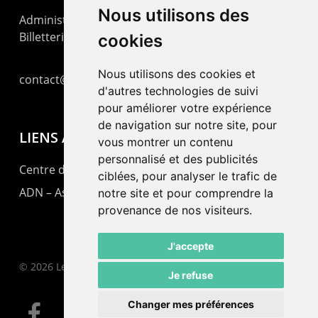
Nous utilisons des
Administration : +41 32 725 03 03
Billetterie : +41 32 725 05 05
cookies
Nous utilisons des cookies et
contact@lepommier.ch
d'autres technologies de suivi
pour améliorer votre expérience
de navigation sur notre site, pour
LIENS AMIS
vous montrer un contenu
personnalisé et des publicités
Centre de culture ABC
ciblées, pour analyser le trafic de
ADN – Association Danse Neuchâtel
notre site et pour comprendre la
provenance de nos visiteurs.
J'accepte
© 2026 Le Pommier.
Je refuse
Changer mes préférences
facebook
instagram
email