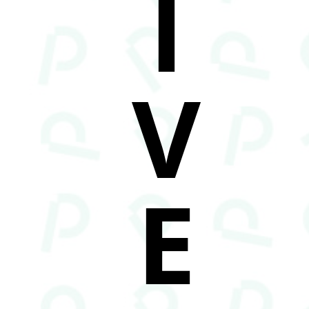
I
V
E