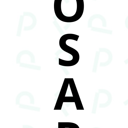
O
S
A