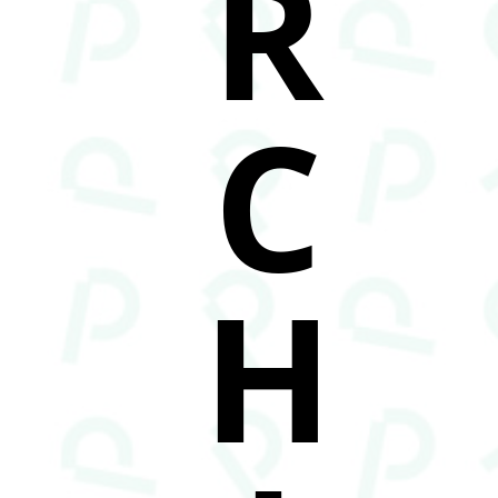
R
C
H