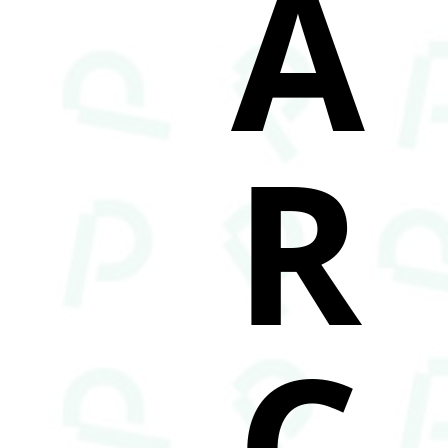
A
R
C