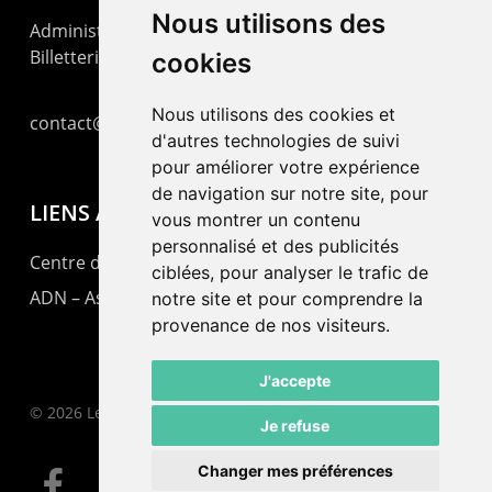
Nous utilisons des
Administration : +41 32 725 03 03
Billetterie : +41 32 725 05 05
cookies
Nous utilisons des cookies et
contact@lepommier.ch
d'autres technologies de suivi
pour améliorer votre expérience
de navigation sur notre site, pour
LIENS AMIS
vous montrer un contenu
personnalisé et des publicités
Centre de culture ABC
ciblées, pour analyser le trafic de
ADN – Association Danse Neuchâtel
notre site et pour comprendre la
provenance de nos visiteurs.
J'accepte
© 2026 Le Pommier.
Je refuse
Changer mes préférences
facebook
instagram
email