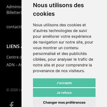
Nous utilisons des
Administration : +41 32 725 03 03
Billetterie : +41 32 725 05 05
cookies
Nous utilisons des cookies et
contact@lepommier.ch
d'autres technologies de suivi
pour améliorer votre expérience
de navigation sur notre site, pour
LIENS AMIS
vous montrer un contenu
personnalisé et des publicités
Centre de culture ABC
ciblées, pour analyser le trafic de
ADN – Association Danse Neuchâtel
notre site et pour comprendre la
provenance de nos visiteurs.
J'accepte
© 2026 Le Pommier.
Je refuse
Changer mes préférences
facebook
instagram
email