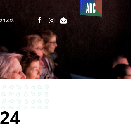
Du côté
de l’ABC
facebook
instagram
email
Contact
24