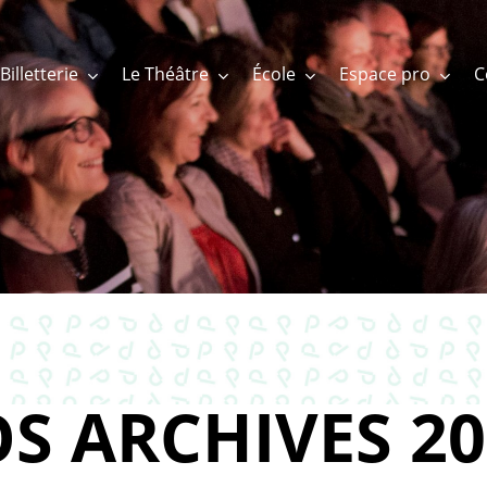
Billetterie
Le Théâtre
École
Espace pro
S ARCHIVES 20