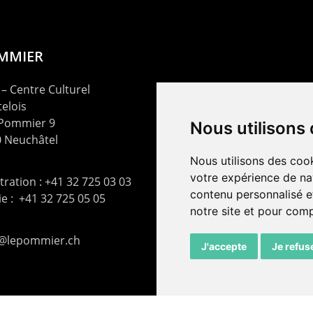
OMMIER
– Centre Culturel
elois
 Pommier 9
Nous utilisons
 Neuchâtel
Nous utilisons des cook
votre expérience de na
ration : +41 32 725 03 03
contenu personnalisé et
rie : +41 32 725 05 05
notre site et pour com
t@lepommier.ch
J'accepte
Je refus